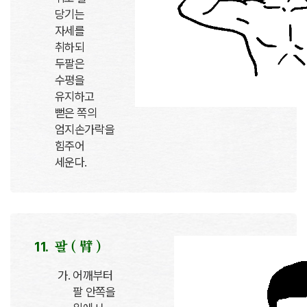
당기는
자세를
취하되
두팔은
수평을
유지하고
뻗은 쪽의
엄지손가락을
힘주어
세운다.
팔 ( 臂 )
어깨부터
팔 안쪽을