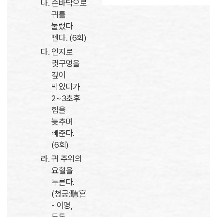
손바닥으로
귀를
눌렀다
뗀다. (6회)
인지로
귓구멍을
깊이
막았다가
2~3초후
힘을
늦추며
빼준다.
(6회)
귀 주위의
요혈을
누른다.
(청궁:聽宮
- 이명,