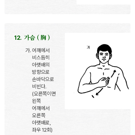
가슴 ( 胸 )
어깨에서
비스듬히
아랫배의
방향으로
손바닥으로
비빈다.
(오른쪽이면
왼쪽
어깨에서
오른쪽
아랫배로,
좌우 12회)