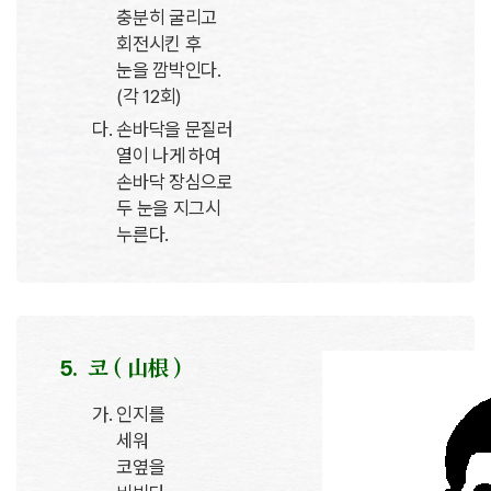
충분히 굴리고
회전시킨 후
눈을 깜박인다.
(각 12회)
손바닥을 문질러
열이 나게 하여
손바닥 장심으로
두 눈을 지그시
누른다.
코 ( 山根 )
인지를
세워
코옆을