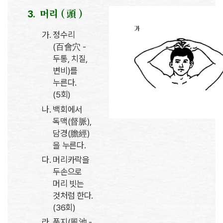
머리 ( 頭 )
정수리
(百會穴 -
두통, 치질,
변비)를
누른다.
(5회)
백회에서
독맥(督脈),
담경(膽經)
을 누른다.
머리카락을
두손으로
머리 빗는
것처럼 한다.
(36회)
풍지(風池 -