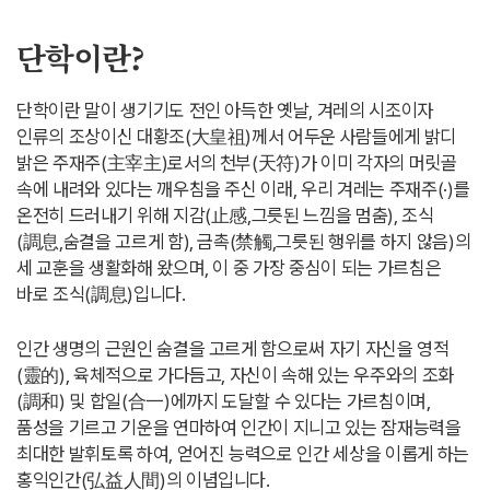
단학이란?
단학이란 말이 생기기도 전인 아득한 옛날, 겨레의 시조이자
인류의 조상이신 대황조(大皇祖)께서 어두운 사람들에게 밝디
밝은 주재주(主宰主)로서의 천부(天符)가 이미 각자의 머릿골
속에 내려와 있다는 깨우침을 주신 이래, 우리 겨레는 주재주(·)를
온전히 드러내기 위해 지감(止感,그릇된 느낌을 멈춤), 조식
(調息,숨결을 고르게 함), 금촉(禁觸,그릇된 행위를 하지 않음)의
세 교훈을 생활화해 왔으며, 이 중 가장 중심이 되는 가르침은
바로 조식(調息)입니다.
인간 생명의 근원인 숨결을 고르게 함으로써 자기 자신을 영적
(靈的), 육체적으로 가다듬고, 자신이 속해 있는 우주와의 조화
(調和) 및 합일(合一)에까지 도달할 수 있다는 가르침이며,
품성을 기르고 기운을 연마하여 인간이 지니고 있는 잠재능력을
최대한 발휘토록 하여, 얻어진 능력으로 인간 세상을 이롭게 하는
홍익인간(弘益人間)의 이념입니다.