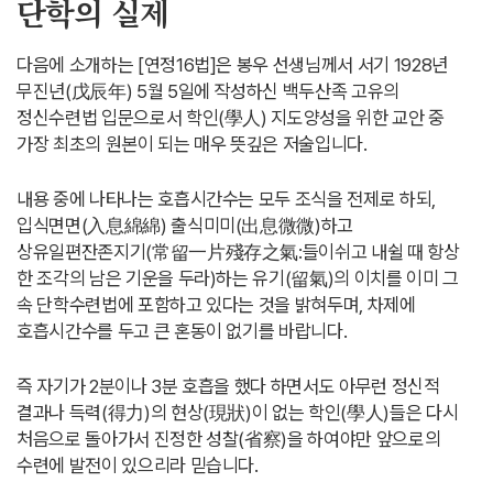
단학의 실제
다음에 소개하는 [연정16법]은 봉우 선생님께서 서기 1928년
무진년(戊辰年) 5월 5일에 작성하신 백두산족 고유의
정신수련법 입문으로서 학인(學人) 지도양성을 위한 교안 중
가장 최초의 원본이 되는 매우 뜻깊은 저술입니다.
내용 중에 나타나는 호흡시간수는 모두 조식을 전제로 하되,
입식면면(入息綿綿) 출식미미(出息微微)하고
상유일편잔존지기(常留一片殘存之氣:들이쉬고 내쉴 때 항상
한 조각의 남은 기운을 두라)하는 유기(留氣)의 이치를 이미 그
속 단학수련법에 포함하고 있다는 것을 밝혀두며, 차제에
호흡시간수를 두고 큰 혼동이 없기를 바랍니다.
즉 자기가 2분이나 3분 호흡을 했다 하면서도 아무런 정신적
결과나 득력(得力)의 현상(現狀)이 없는 학인(學人)들은 다시
처음으로 돌아가서 진정한 성찰(省察)을 하여야만 앞으로의
수련에 발전이 있으리라 믿습니다.