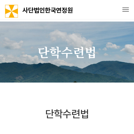
사단법인한국연정원
Tog
단학수련법
단학수련법