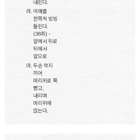
내린다.
어깨를
한쪽씩 빙빙
돌린다.
(36회) -
앞에서 뒤로
뒤에서
앞으로
두손 깍지
끼어
머리위로 쭉
뻗고,
내리며
머리위에
얹는다.