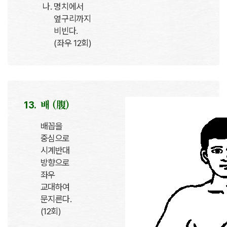
명치에서
옆구리까지
비빈다.
(좌우 12회)
배 (腹)
배꼽을
중심으로
시계반대
방향으로
좌우
교대하여
문지른다.
(12회)