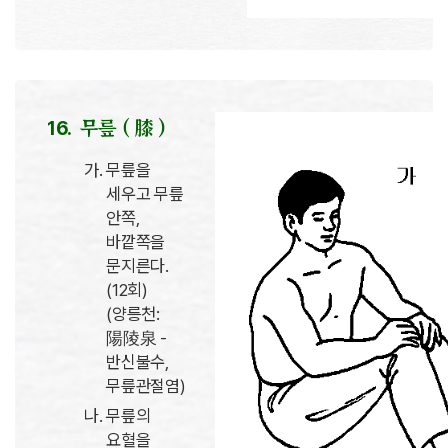
무릎 ( 膝 )
무릎을
세우고 무릎
안쪽,
바깥쪽을
문지른다.
(12회)
(양릉천:
陽陵泉 -
반신불수,
무릎관절염)
무릎의
요혈을