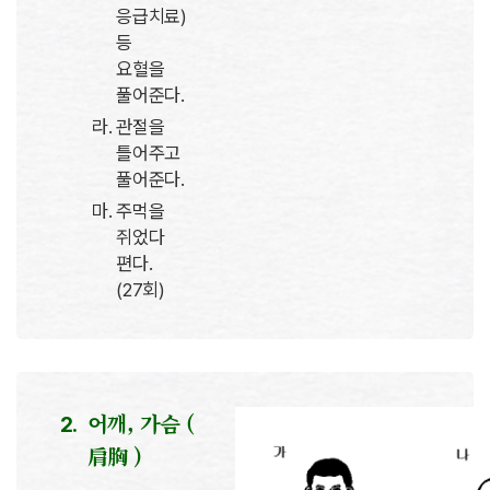
응급치료)
등
요혈을
풀어준다.
관절을
틀어주고
풀어준다.
주먹을
쥐었다
편다.
(27회)
어깨, 가슴 (
肩胸 )