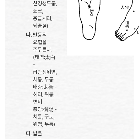
신경성두통,
쇼크,
응급처리,
뇌출혈)
발등의
요혈을
주무른다.
(태백:太白
-
급만성위염,
치통, 두통
태충:太衝 -
허리, 위통,
변비
충양:衝陽 -
치통, 구토,
위염, 두통)
발을