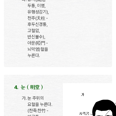
두통, 이명,
유행성감기),
천주(天柱 -
후두신경통,
고혈압,
반신불수),
아문(啞門 -
뇌막염)혈을
누른다.
눈 ( 明堂 )
눈 주위의
요혈을 누른다.
(찬죽:찬竹 -