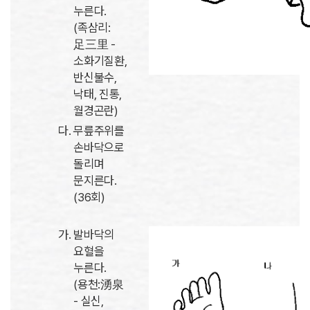
누른다.
(족삼리:
足三里 -
소화기질환,
반신불수,
낙태, 진통,
월경곤란)
무릎주위를
손바닥으로
돌리며
문지른다.
(36회)
발바닥의
요혈을
누른다.
(용천:湧泉
- 실신,