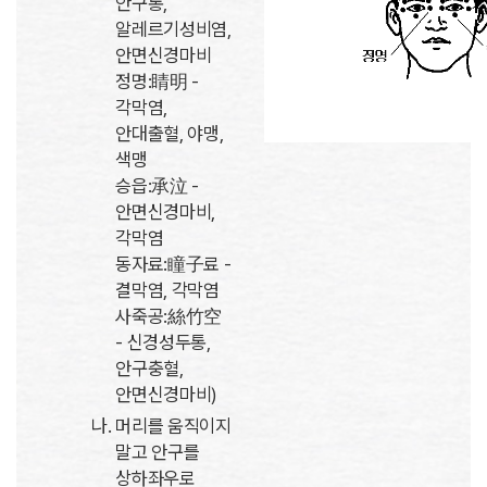
안구통,
알레르기성비염,
안면신경마비
정명:睛明 -
각막염,
안대출혈, 야맹,
색맹
승읍:承泣 -
안면신경마비,
각막염
동자료:瞳子료 -
결막염, 각막염
사죽공:絲竹空
- 신경성두통,
안구충혈,
안면신경마비)
머리를 움직이지
말고 안구를
상하좌우로