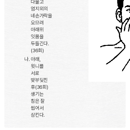
다물고
엄지외의
네손가락을
오므려
아래위
잇몸을
두들긴다.
(36회)
아래,
윗니를
서로
맞부딪친
후(36회)
생기는
침은 잘
씹어서
삼킨다.