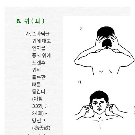
귀 ( 耳 )
손바닥을
귀에 대고
인지를
중지 위에
포갠후
귀뒤
볼록한
뼈를
튕긴다.
(아침
33회, 밤
24회) -
명천고
(鳴天鼓)