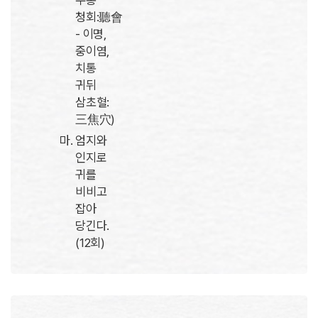
두통
청회:聽會
- 이명,
중이염,
치통
귀뒤
삼초혈:
三焦穴)
엄지와
인지로
귀를
비비고
잡아
당긴다.
(12회)