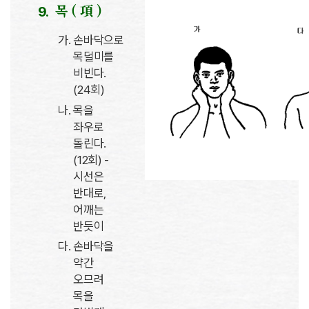
목 ( 項 )
손바닥으로
목덜미를
비빈다.
(24회)
목을
좌우로
돌린다.
(12회) -
시선은
반대로,
어깨는
반듯이
손바닥을
약간
오므려
목을