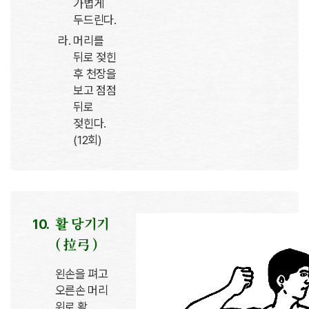
가볍게
두드린다.
머리를
뒤로 젖힌
후 천장을
보고 점점
뒤로
젖힌다.
(12회)
활 당기기
( 拉弓 )
왼손을 펴고
오른손 머리
위로 활