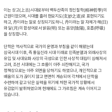
이는 상고(上古)시대로부터 백두산족의 정신철학(精神哲學)의
근원이었으며, 시대를 흘러 현묘지도(玄妙之道)로 표현되기도
하고, 丹이라는 말로 상징되기도하니, 丹이라는 말 자체가 해(日)
와 달(月)의 합성어로서 밝음(明) 또는 음양(陰陽), 호흡(呼吸)
을 상징합니다.
단학은 역사적으로 국가의 운명과 부침을 같이 해왔는데
삼국시대 이후, 즉 통일신라 시대 이래로 민족분열과 외래사상의
유입 및 사대모화 사상의 극성으로 인한 사상적 대립이 심해져서
고려, 조선 시대에는 그 흐름이 아주 쇠잔해지고, 국가
정책상으로는 아주 외면을 당하기도 하였으나, 개인적으로 그
배움의 도가 끊이지 않고 면면히 계승되어 각처에서 단학을
수련하여 갈고 닦은 실력을 위기에 처한 국가적 상황에서
유감없이 발휘하였으며 현재에도 그 가르침은 계속 이어지고
있습니다.