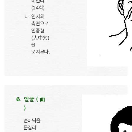
비빈다.
(24회)
인지의
측면으로
인중혈
(人中穴)
을
문지른다.
얼굴 ( 面
)
손바닥을
문질러