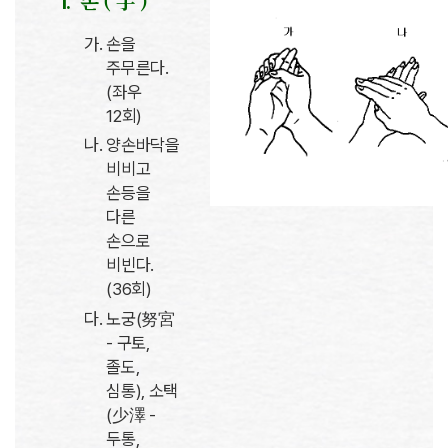
손 ( 手 )
손을
주무른다.
(좌우
12회)
양손바닥을
비비고
손등을
다른
손으로
비빈다.
(36회)
노궁(努宮
- 구토,
졸도,
심통), 소택
(少澤 -
두통,