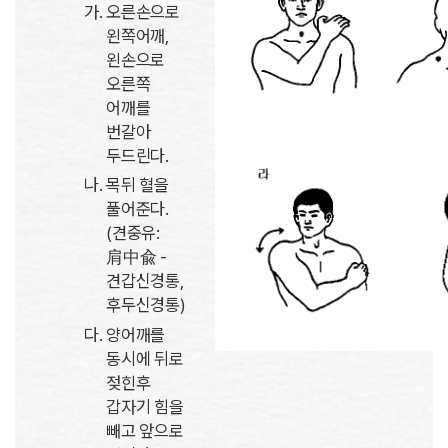
오른손으로
왼쪽어깨,
왼손으로
오른쪽
어깨를
번갈아
두드린다.
목뒤 혈을
풀어준다.
(견중유:
肩中兪 -
견갑신경통,
후두신경통)
양어깨를
동시에 뒤로
젖힌후
갑자기 힘을
빼고 앞으로