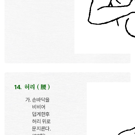
허리 ( 腰 )
손바닥을
비비어
덥게한후
허리 위로
문지른다.