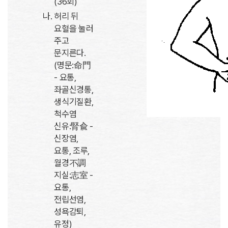
(36회)
허리 뒤
요혈을 눌러
주고
문지른다.
(명문:命門
- 요통,
좌골신경통,
생식기질환,
척수염
신유:腎兪 -
신장염,
요통, 조루,
월경不調
지실:志室 -
요통,
전립선염,
성욕감퇴,
유정)