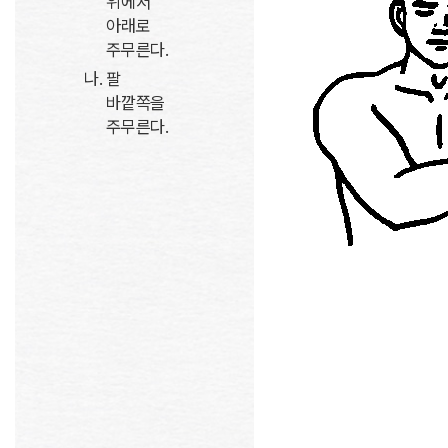
위에서
아래로
주무른다.
팔
바깥쪽을
주무른다.