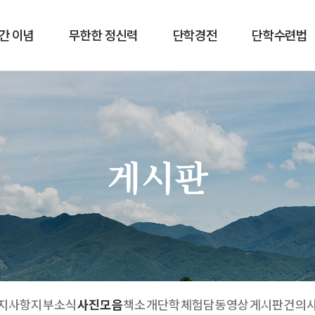
간 이념
무한한 정신력
단학경전
단학수련법
게시판
지사항
지부소식
사진모음
책소개
단학체험담
동영상게시판
건의