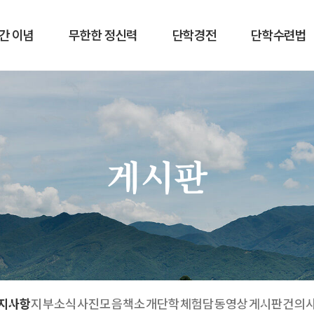
간 이념
무한한 정신력
단학경전
단학수련법
게시판
지사항
지부소식
사진모음
책소개
단학체험담
동영상게시판
건의