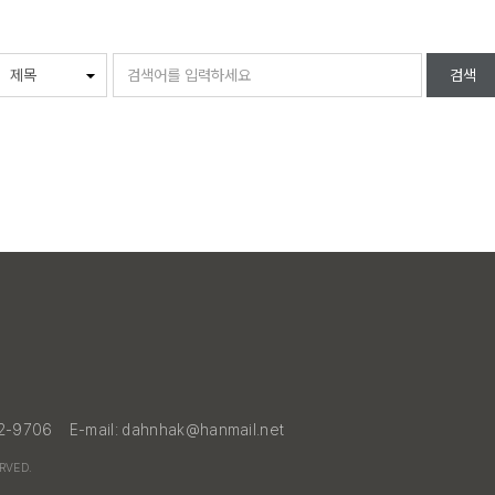
검색
22-9706
E-mail: dahnhak@hanmail.net
ERVED.