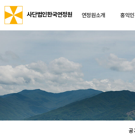
사단법인한국연정원
연정원소개
홍익인
공