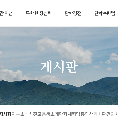
간 이념
무한한 정신력
단학경전
단학수련법
게시판
지사항
지부소식
사진모음
책소개
단학체험담
동영상게시판
건의