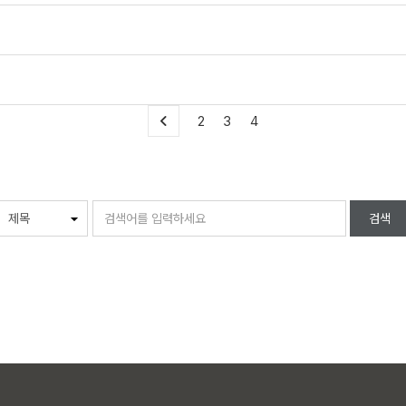
2
3
4
검색