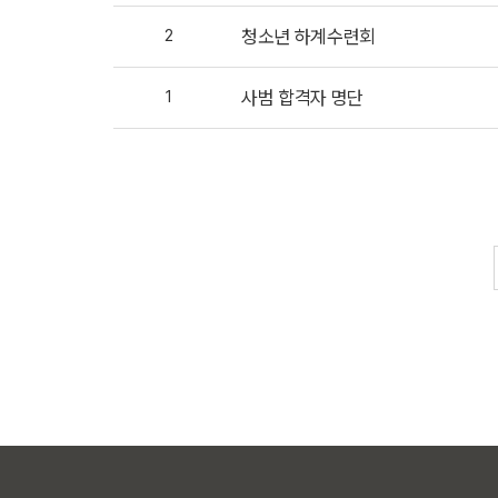
2
청소년 하계수련회
1
사범 합격자 명단