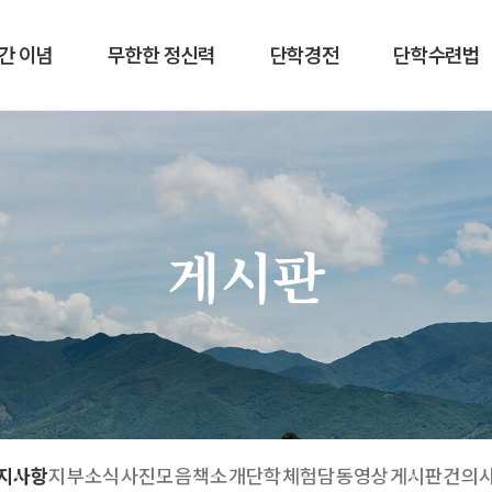
간 이념
무한한 정신력
단학경전
단학수련법
게시판
지사항
지부소식
사진모음
책소개
단학체험담
동영상게시판
건의